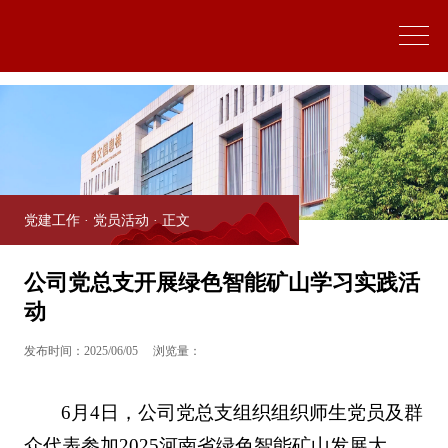
中国·yl9193永利(集团)·官方网站|Officials Website
党建工作
·
党员活动
· 正文
公司党总支开展绿色智能矿山学习实践活
动
发布时间：2025/06/05
浏览量：
6月4日，公司党总支组织组织师生党员及群
众代表参加2025河南省绿色智能矿山发展大